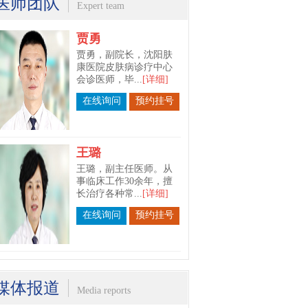
医师团队
Expert team
王璐
王璐，副主任医师。从
事临床工作30余年，擅
长治疗各种常...
[详细]
在线询问
预约挂号
苗春宇
苗春宇，沈阳肤康医院
皮肤科主任。毕业于长
春中医药大学...
[详细]
在线询问
预约挂号
媒体报道
Media reports