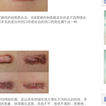
伤的创面愈合后。在Ⅲ度烧伤创面植皮后在皮片四周缝合
最常见的是任何切口经缝合后的切口疤痕也属于这一种。
结缔组织瘤，是以具有持续性强大增生力为特点的疤痕，常
润的形象，病变隆出皮面，高低不平，形状不规则，质硬韧，