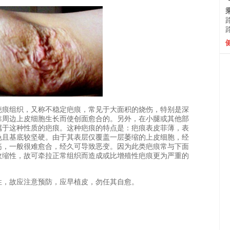
痕组织，又称不稳定疤痕，常见于大面积的烧伤，特别是深
靠周边上皮细胞生长而使创面愈合的。另外，在小腿或其他部
属于这种性质的疤痕。这种疤痕的特点是：疤痕表皮菲薄，表
色且基底较坚硬。由于其表层仅覆盖一层萎缩的上皮细胞，经
疡，一般很难愈合，经久可导致恶变。因为此类疤痕常与下面
收缩性，故可牵拉正常组织而造成或比增殖性疤痕更为严重的
，故应注意预防，应早植皮，勿任其自愈。