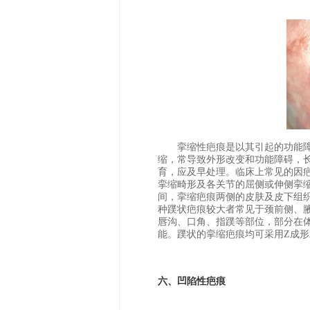
挛缩性疤痕是以其引起的功能障
缩，常导致外形改变和功能障碍，
育，应及早处理。临床上常见的因
挛缩畸形及各关节的屈侧或伸侧挛
间，挛缩疤痕两侧的皮肤及皮下组
种蹼状疤痕较大者常见于颈前侧、
唇沟、口角、指蹼等部位，部分在
能。蹼状的挛缩疤痕均可采用Z成
六、凹陷性疤痕