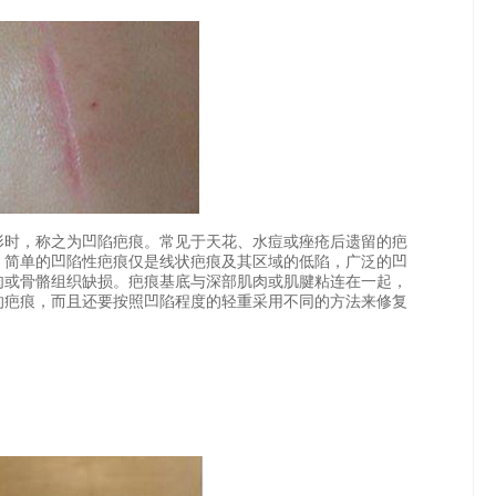
时，称之为凹陷疤痕。常见于天花、水痘或痤疮后遗留的疤
。简单的凹陷性疤痕仅是线状疤痕及其区域的低陷，广泛的凹
肉或骨骼组织缺损。疤痕基底与深部肌肉或肌腱粘连在一起，
的疤痕，而且还要按照凹陷程度的轻重采用不同的方法来修复