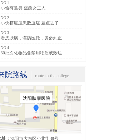
NO.1
小偷有狐臭 熏醒女主人
NO.2
小伙挤痘痘患败血症 差点丢了
NO.3
看皮肤病，谨防医托，务必到正
NO.4
30批次化妆品含禁用物质或致烂
来院路线
route to the college
地址：
沈阳市大东区小北街38号