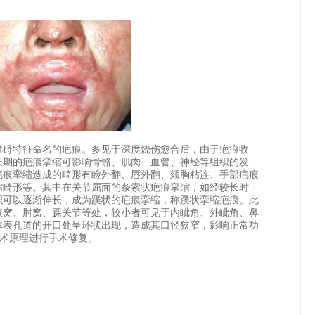
碍特征命名的疤痕。多见于深度烧伤愈合后，由于疤痕收
长期的疤痕挛缩可影响骨骼、肌肉、血管、神经等组织的发
疤痕挛缩造成的畸形有睑外翻、唇外翻、颏胸粘连、手部疤痕
缩畸形等。其中在关节屈面的条索状疤痕挛缩，如经较长时
织可以逐渐伸长，成为蹼状的疤痕挛缩，称蹼状挛缩疤痕。此
腋窝、肘窝、踝关节等处，较小者可见于内眦角、外眦角、鼻
体表孔道的开口处呈环状出现，造成其口径狭窄，影响正常功
形术原理进行手术修复。