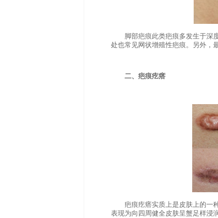
脚部疤痕此类疤痕多发生于深度烧
处也常见网状增殖性疤痕。另外，
二、疤痕疙瘩
疤痕疙瘩实质上是皮肤上的一种
表现为向四周健全皮肤呈蟹足样浸