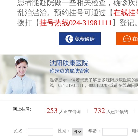
患者能赴院做一些相关检查，确诊疾
乱治滥治。预约挂号可通过【
在线挂
拨打【
挂号热线024-31981111
】登记
沈阳肤康医院
你身边的皮肤管家
温馨提示：倘若您想了解更多沈阳肤康医院的
线：024-31981111；4008120707或请在线询
253
732
网上挂号:
|
|
人正在咨询
人已经预约
姓名：
性别：
年龄：
电