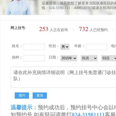
温馨提示：倘若您想了解更多沈阳肤康医院的
线：024-31981111；4008120707或请在线询
253
732
网上挂号:
|
|
人正在咨询
人已经预约
姓名：
性别：
年龄：
电
病种：
日期：
温馨提示：
预约成功后，预约挂号中心会以
知预约号,如有疑问请拨打
024-31981111
客服