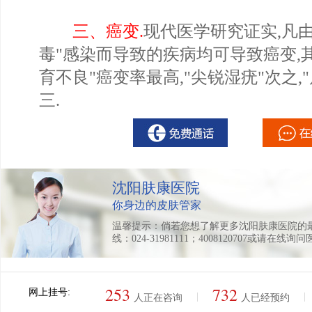
三、癌变.
现代医学研究证实,凡
毒"感染而导致的疾病均可导致癌变,其
育不良"癌变率最高,"尖锐湿疣"次之,
三.
沈阳肤康医院
你身边的皮肤管家
温馨提示：倘若您想了解更多沈阳肤康医院的
线：024-31981111；4008120707或请在线询
253
732
网上挂号:
|
|
人正在咨询
人已经预约