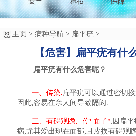
主页
>
病种导航
>
扁平疣
>
【危害】扁平疣有什
扁平疣有什么危害呢？
一、传染.
扁平疣可以通过密切接
因此,容易在亲人间导致隔阂.
二、有碍观瞻、伤"面子"
.因扁
病,尤其爱出现在面部,且皮损有碍观瞻,