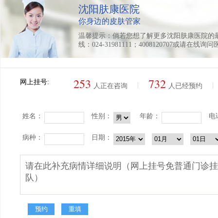
沈阳肤康医院
你身边的皮肤管家
温馨提示：倘若您想了解更多沈阳肤康医院的
线：024-31981111；4008120707或请在线询
253
732
网上挂号:
|
|
人正在咨询
人已经预约
姓名：
性别：
年龄：
电
病种：
日期：