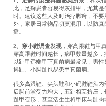
1、足癣传染是真菌感染所致
，和灰
此，足癣患者容易得灰指甲，尤其是
时。建议这些人及时治疗脚癣，不要
外，家居日常物品切莫混用，以防真
播。
2、穿小鞋调查发现
，穿高跟鞋与甲
穿高跟鞋时间越长，病甲数量越多，
以趾甲远端甲下真菌病最常见，男性
拇趾、小脚趾也易患甲真菌病。
很多高跟鞋、尖头鞋和小码鞋鞋头内
后脚前掌受力增大，五趾相互挤压，
趾甲变形，甚至活生生将甲床与趾肉