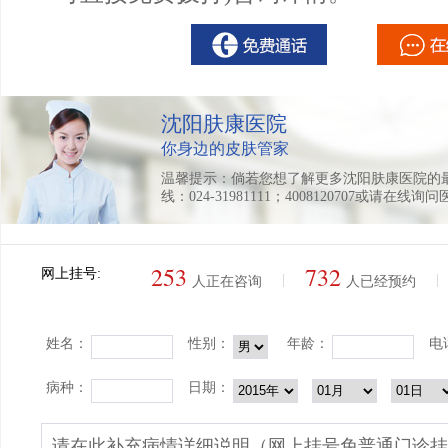
沈阳肤康医院
你身边的皮肤管家
温馨提示：倘若您想了解更多沈阳肤康医院的
线：024-31981111；4008120707或请在线询
253
732
网上挂号:
|
|
人正在咨询
人已经预约
姓名：
性别：
年龄：
电
病种：
日期：