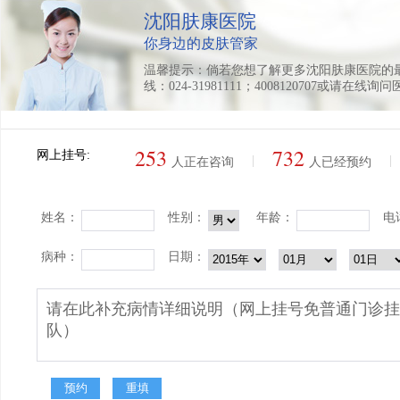
沈阳肤康医院
你身边的皮肤管家
温馨提示：倘若您想了解更多沈阳肤康医院的
线：024-31981111；4008120707或请在线询
253
732
网上挂号:
|
|
人正在咨询
人已经预约
姓名：
性别：
年龄：
电
病种：
日期：