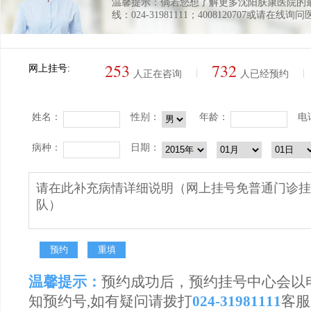
温馨提示：倘若您想了解更多沈阳肤康医院的
线：024-31981111；4008120707或请在线询
253
732
网上挂号:
|
|
人正在咨询
人已经预约
姓名：
性别：
年龄：
电
病种：
日期：
温馨提示：
预约成功后，预约挂号中心会以
知预约号,如有疑问请拨打
024-31981111
客服