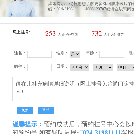
温馨提示：倘若您想了解更多沈阳肤康医院的
线：024-31981111；4008120707或请在线询
253
732
网上挂号:
|
|
人正在咨询
人已经预约
姓名：
性别：
年龄：
电
病种：
日期：
温馨提示：
预约成功后，预约挂号中心会以
知预约号,如有疑问请拨打
024-31981111
客服