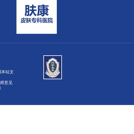
或引用本站文
师意见
号