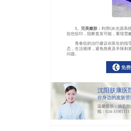
5、完美嫩肤：
利用QK光源系
痘疤痘印，阻断复发可能，重现雪
青春痘的治疗建议在医生的指导
态，生活规律，避免熬夜及辛辣刺
问题。
沈阳肤康医
你身边的皮肤管
温馨提示：倘若您
线：024-319811