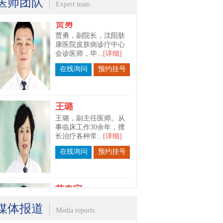
医师团队
Expert team
贾勇
贾勇，副院长，沈阳肤
康医院皮肤病诊疗中心
会诊医师，毕...
[详细]
在线询问
预约挂号
王璐
王璐，副主任医师。从
事临床工作30余年，擅
长治疗各种常...
[详细]
在线询问
预约挂号
苗春宇
苗春宇，沈阳肤康医院
媒体报道
Media reports
皮肤科主任。毕业于长
春中医药大学...
[详细]