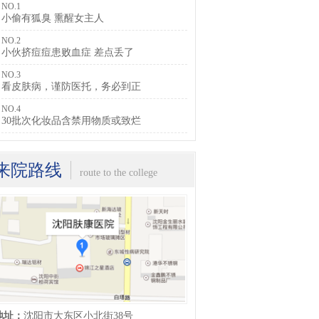
NO.1
小偷有狐臭 熏醒女主人
在线询问
预约挂号
NO.2
小伙挤痘痘患败血症 差点丢了
NO.3
看皮肤病，谨防医托，务必到正
NO.4
30批次化妆品含禁用物质或致烂
来院路线
route to the college
地址：
沈阳市大东区小北街38号