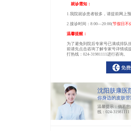
就诊需知：
1.我院就诊患者较多，请提前网上
2.接诊时间：8:00—20:00(
节假日不
温馨提醒：
为了避免到院后专家号已满或排队
前请先点击咨询了解专家号详情或
打热线：024-31981111进行咨询。
沈阳肤康医
你身边的皮肤管
温馨提示：倘若您
线：024-319811