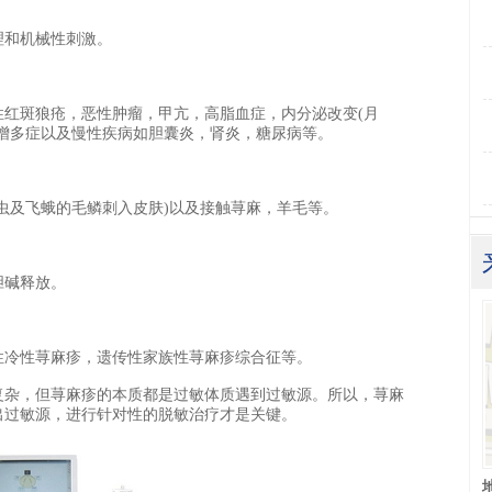
理和机械性刺激。
性红斑狼疮，恶性肿瘤，甲亢，高脂血症，内分泌改变(月
胞增多症以及慢性疾病如胆囊炎，肾炎，糖尿病等。
虫及飞蛾的毛鳞刺入皮肤)以及接触荨麻，羊毛等。
胆碱释放。
性冷性荨麻疹，遗传性家族性荨麻疹综合征等。
复杂，但荨麻疹的本质都是过敏体质遇到过敏源。所以，荨麻
出过敏源，进行针对性的脱敏治疗才是关键。