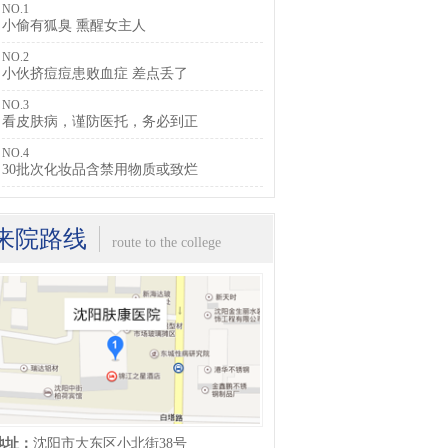
NO.1
小偷有狐臭 熏醒女主人
NO.2
小伙挤痘痘患败血症 差点丢了
NO.3
看皮肤病，谨防医托，务必到正
NO.4
30批次化妆品含禁用物质或致烂
来院路线
route to the college
地址：
沈阳市大东区小北街38号