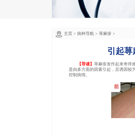
主页
>
病种导航
>
荨麻疹
>
引起荨
【导读】
荨麻疹发作起来奇痒
是由多方面的因素引起，且诱因较
控制病情。