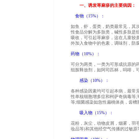
一、诱发荨麻疹的主要病因：
食物（15%）：
如鱼，虾，蛋类，奶类最常见，其
性食品分解为多肽类，碱性多肽是
吸收，可引起荨麻疹，这在儿童较
外加入食物中的色素，调味剂，防
药物（10%）：
可分为两类，一类为可形成抗原的
组胺释放剂，如阿司匹林，吗啡，
感染（10%）：
各种感染因素均可引起本病，最常
性单核细胞增多症和柯萨奇病毒等
等;细菌感染如急性扁桃体炎，齿槽
吸入物（15%）：
花粉，灰尘，动物皮屑，烟雾，羽
妆品等)和其他经空气传播的过敏原