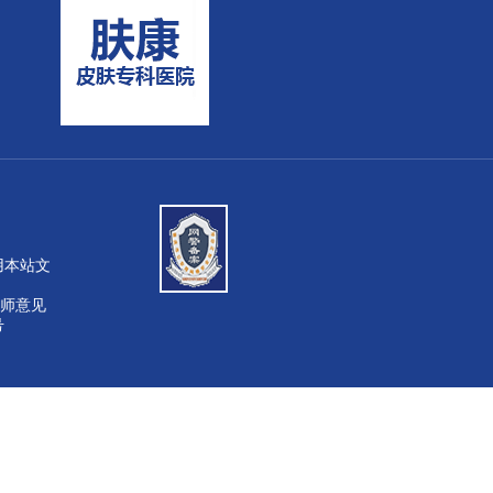
或引用本站文
师意见
号