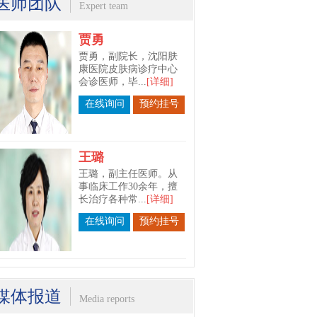
医师团队
Expert team
在线询问
预约挂号
王璐
王璐，副主任医师。从
事临床工作30余年，擅
长治疗各种常...
[详细]
在线询问
预约挂号
苗春宇
苗春宇，沈阳肤康医院
皮肤科主任。毕业于长
春中医药大学...
[详细]
在线询问
预约挂号
媒体报道
Media reports