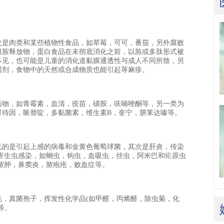
次是肉类和某些植物性食品，如草莓，可可，番茄，另外腐败
组胺释放物，蛋白食品在未彻底消化之前，以胨或多肽形式被
多见，也可能是儿童的消化道黏膜通透性与成人不同所致，另
腐剂，食物中的天然或合成物质也能引起荨麻疹。
药物，如青霉素，血清，疫苗，磺胺，呋喃唑酮等，另一类为
可待因，哌替啶，多黏菌素，维生素B，奎宁，肼苯达嗪等。
见的是引起上感的病毒和金黄色葡萄球菌，其次是肝炎，传染
;寄生虫感染，如蛔虫，钩虫，血吸虫，丝虫，阿米巴和疟原虫
脓肿，鼻窦炎，脓疱疮，败血症等。
毛，真菌孢子，挥发性化学品(如甲醛，丙烯醛，除虫菊，化
等。