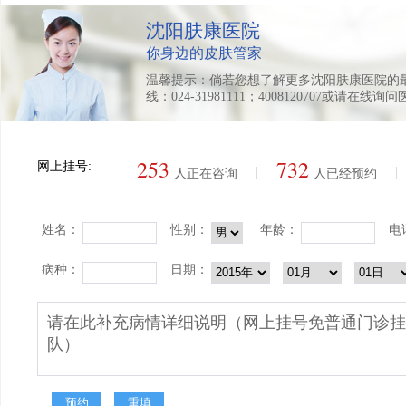
沈阳肤康医院
你身边的皮肤管家
温馨提示：倘若您想了解更多沈阳肤康医院的
线：024-31981111；4008120707或请在线询
253
732
网上挂号:
|
|
人正在咨询
人已经预约
姓名：
性别：
年龄：
电
病种：
日期：