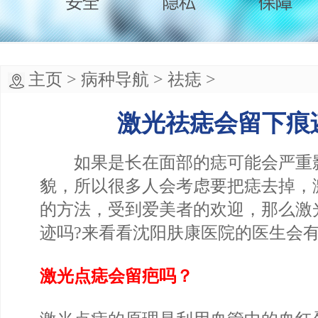
主页
>
病种导航
>
祛痣
>
激光祛痣会留下痕
如果是长在面部的痣可能会严重
貌，所以很多人会考虑要把痣去掉，
的方法，受到爱美者的欢迎，那么激
迹吗?来看看沈阳肤康医院的医生会
激光点痣会留疤吗？