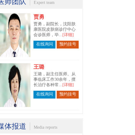
医师团队
Expert team
贾勇
贾勇，副院长，沈阳肤
康医院皮肤病诊疗中心
会诊医师，毕...
[详细]
在线询问
预约挂号
王璐
王璐，副主任医师。从
事临床工作30余年，擅
长治疗各种常...
[详细]
在线询问
预约挂号
苗春宇
苗春宇，沈阳肤康医院
媒体报道
Media reports
皮肤科主任。毕业于长
春中医药大学...
[详细]