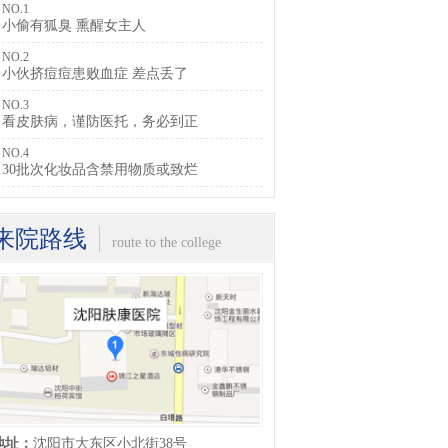
NO.1
小偷有狐臭 熏醒女主人
在线询问
预约挂号
NO.2
小伙挤痘痘患败血症 差点丢了
NO.3
看皮肤病，谨防医托，务必到正
NO.4
30批次化妆品含禁用物质或致烂
来院路线
route to the college
地址：
沈阳市大东区小北街38号