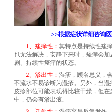
>>根据症状详细咨询医
1、瘙痒性：
其特点是持续性瘙
也无法解决，安静下来时，瘙痒会加
剧、持续性瘙痒的状态。
2、渗出性：
湿疹，顾名思义，
不流水不易诊断为湿疹。另外，当湿
皮疹部位可能表现得比较干燥，但在
中，仍会有渗出液。
3、迁延性：
湿疹容易反复发作