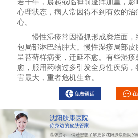
若干年，晨起或临睡前瘙痒加重，影
心理状态，病人常因得不到有效的治
心。
慢性湿疹常因搔抓形成糜烂面，
包局部淋巴结肿大。慢性湿疹局部皮
呈苔藓样病变，迁延不愈。有些湿疹
愈，服用药物过多引发全身性疾病，
害最大，重者危机生命。
沈阳肤康医院
你身边的皮肤管家
温馨提示：倘若您想了解更多沈阳肤康医院的