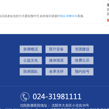
电话或者短信的方式通知预约号,如有疑问请拨打
024-31981111
客服。
肤康概况
医疗设备
党团建设
公益文化
媒体报道
收费公示
医师团队
各界关怀
预约挂号
沈阳肤康医院地址： 沈阳市大东区小北街38号