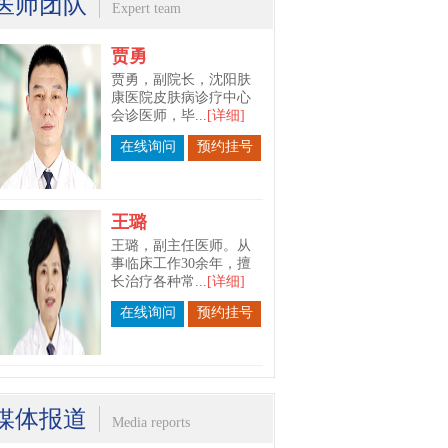
医师团队
Expert team
贾勇
贾勇，副院长，沈阳肤
康医院皮肤病诊疗中心
会诊医师，毕...
[详细]
在线询问
预约挂号
王璐
王璐，副主任医师。从
事临床工作30余年，擅
长治疗各种常...
[详细]
在线询问
预约挂号
苗春宇
苗春宇，沈阳肤康医院
媒体报道
Media reports
皮肤科主任。毕业于长
春中医药大学...
[详细]