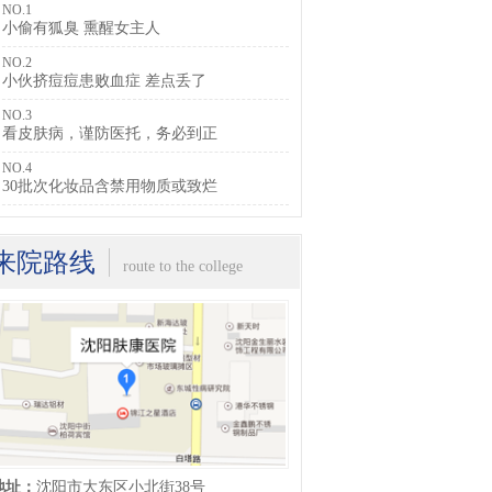
NO.1
小偷有狐臭 熏醒女主人
在线询问
预约挂号
NO.2
小伙挤痘痘患败血症 差点丢了
NO.3
看皮肤病，谨防医托，务必到正
NO.4
30批次化妆品含禁用物质或致烂
来院路线
route to the college
地址：
沈阳市大东区小北街38号