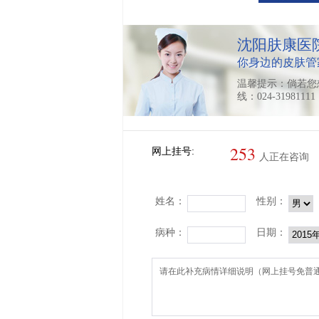
沈阳肤康医
你身边的皮肤管
温馨提示：倘若您
线：024-319811
253
网上挂号:
人正在咨询
姓名：
性别：
病种：
日期：