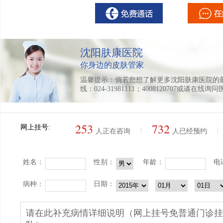
沈阳肤康医院
你身边的皮肤管家
温馨提示：倘若您想了解更多沈阳肤康医院的
线：024-31981111；4008120707或请在线询
253
732
网上挂号:
|
|
人正在咨询
人已经预约
姓名：
性别：
年龄：
电
病种：
日期：