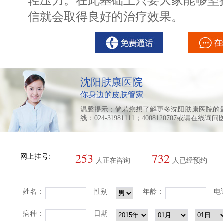
轻压力。在此基础上只要大家能够坚
信就会取得良好的治疗效果。
沈阳肤康医院
你身边的皮肤管家
温馨提示：倘若您想了解更多沈阳肤康医院的
线：024-31981111；4008120707或请在线询
253
732
网上挂号:
|
|
人正在咨询
人已经预约
姓名：
性别：
年龄：
电
病种：
日期：