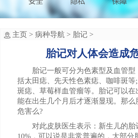
主页
>
病种导航
>
胎记
>
胎记对人体会造成
胎记一般可分为色素型及血管型
括太田痣、先天性色素痣、咖啡斑等
斑痣、草莓样血管瘤等。胎记可以在
能在出生几个月后才逐渐显现。那么
危害么?
对此皮肤医生表示：新生儿的胎
10%，可以说是非常普遍的，大部分