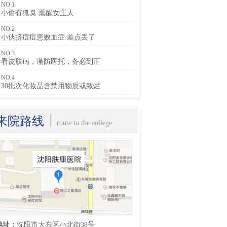
NO.1
小偷有狐臭 熏醒女主人
NO.2
小伙挤痘痘患败血症 差点丢了
NO.3
看皮肤病，谨防医托，务必到正
NO.4
30批次化妆品含禁用物质或致烂
来院路线
route to the college
地址：
沈阳市大东区小北街38号