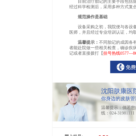
目前治疗胎记的主要手段包括脉
经过科学检测后，采用多种方式复
规范操作是基础
设备采购之初，我院便与各设备
医师，并且经过专业培训认证，均
温馨提示：
不同胎记的成因各
者能赴院做一些相关检查，确诊疾
记或者直接拨打【
挂号热线0577—86
沈阳肤康医
你身边的皮肤管
温馨提示：倘若您
线：024-319811