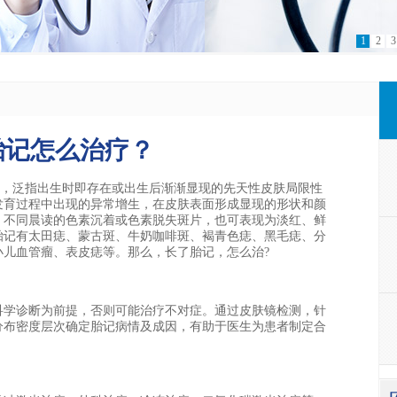
1
2
3
胎记怎么治疗？
”，泛指出生时即存在或出生后渐渐显现的先天性皮肤局限性
发育过程中出现的异常增生，在皮肤表面形成显现的形状和颜
、不同晨读的色素沉着或色素脱失斑片，也可表现为淡红、鲜
胎记有太田痣、蒙古斑、牛奶咖啡斑、褐青色痣、黑毛痣、分
小儿血管瘤、表皮痣等。那么，长了胎记，怎么治?
学诊断为前提，否则可能治疗不对症。通过皮肤镜检测，针
分布密度层次确定胎记病情及成因，有助于医生为患者制定合