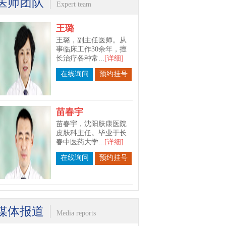
医师团队
Expert team
贾勇
贾勇，副院长，沈阳肤
康医院皮肤病诊疗中心
会诊医师，毕...
[详细]
在线询问
预约挂号
王璐
王璐，副主任医师。从
事临床工作30余年，擅
长治疗各种常...
[详细]
在线询问
预约挂号
苗春宇
苗春宇，沈阳肤康医院
皮肤科主任。毕业于长
春中医药大学...
[详细]
媒体报道
Media reports
在线询问
预约挂号