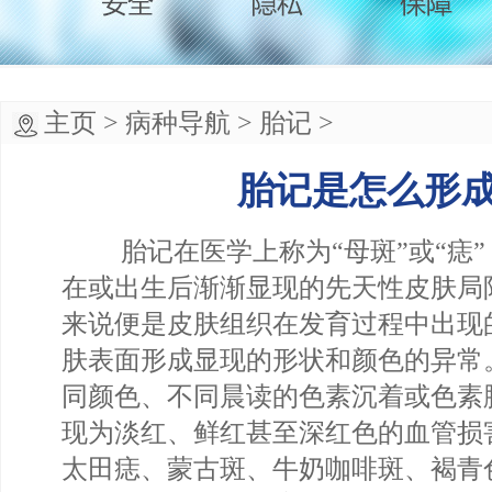
主页
>
病种导航
>
胎记
>
胎记是怎么形
胎记在医学上称为“母斑”或“痣”
在或出生后渐渐显现的先天性皮肤局
来说便是皮肤组织在发育过程中出现
肤表面形成显现的形状和颜色的异常
同颜色、不同晨读的色素沉着或色素
现为淡红、鲜红甚至深红色的血管损
太田痣、蒙古斑、牛奶咖啡斑、褐青