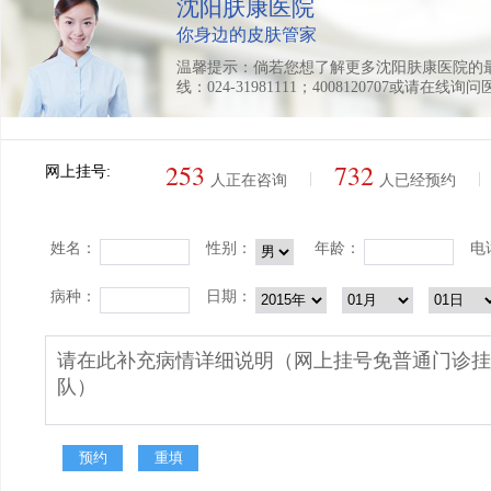
沈阳肤康医院
你身边的皮肤管家
温馨提示：倘若您想了解更多沈阳肤康医院的
线：024-31981111；4008120707或请在线询
253
732
网上挂号:
|
|
人正在咨询
人已经预约
姓名：
性别：
年龄：
电
病种：
日期：