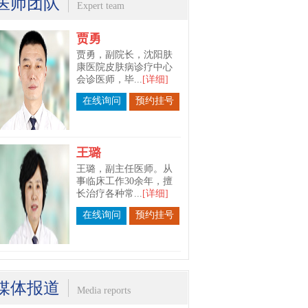
医师团队
Expert team
王璐
王璐，副主任医师。从
事临床工作30余年，擅
长治疗各种常...
[详细]
在线询问
预约挂号
苗春宇
苗春宇，沈阳肤康医院
皮肤科主任。毕业于长
春中医药大学...
[详细]
在线询问
预约挂号
媒体报道
Media reports