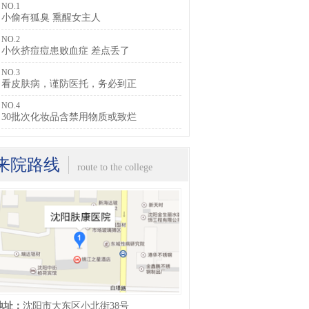
NO.1
小偷有狐臭 熏醒女主人
NO.2
小伙挤痘痘患败血症 差点丢了
NO.3
看皮肤病，谨防医托，务必到正
NO.4
30批次化妆品含禁用物质或致烂
来院路线
route to the college
地址：
沈阳市大东区小北街38号