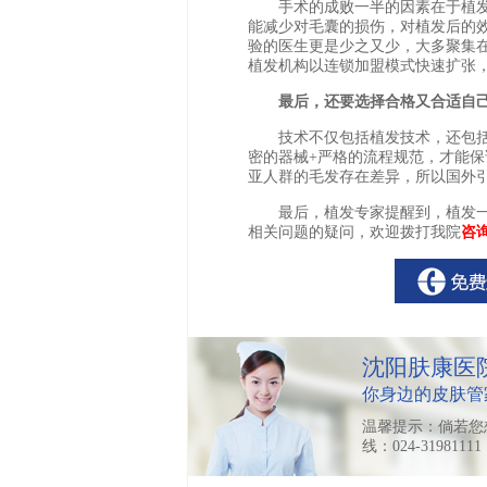
手术的成败一半的因素在于植发
能减少对毛囊的损伤，对植发后的
验的医生更是少之又少，大多聚集在
植发机构以连锁加盟模式快速扩张，
最后，还要选择合格又合适自
技术不仅包括植发技术，还包括整
密的器械+严格的流程规范，才能
亚人群的毛发存在差异，所以国外
最后，植发专家提醒到，植发一
相关问题的疑问，欢迎拨打我院
咨询
沈阳肤康医
你身边的皮肤管
温馨提示：倘若您
线：024-319811