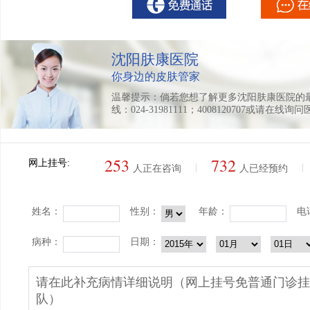
沈阳肤康医院
你身边的皮肤管家
温馨提示：倘若您想了解更多沈阳肤康医院的
线：024-31981111；4008120707或请在线询
253
732
网上挂号:
|
|
人正在咨询
人已经预约
姓名：
性别：
年龄：
电
病种：
日期：